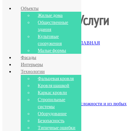
Объекты
Услуги
Жилые дома
Общественные
здания
Фальцевые кровли любой сложности
Культовые
сооружения
ГЛАВНАЯ
Малые формы
Услуги
Фасады
Интерьеры
Технологии
Фальцевая кровля
Фальцевые кровли
Кровля шашкой
Каркас кровли
Стропильные
Устройство фальцевых кровель любой сложности и из любых
системы
металлов
Оборудование
Безопасность
Типичные ошибки