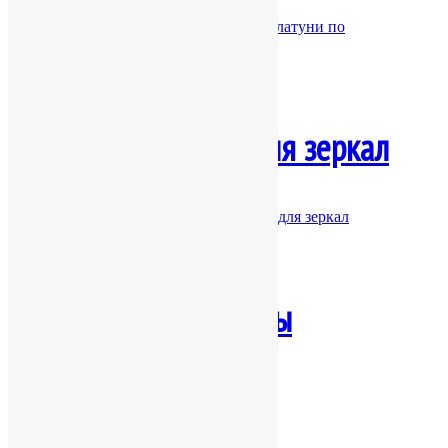
Изготовление светильников из меди и латуни по
индивидуальным проектам
Изготовление рам для зеркал
Изготовление медных и латунных рам для зеркал
Колпаки на дымоходы
Колпаки на дымоходы и вентканалы