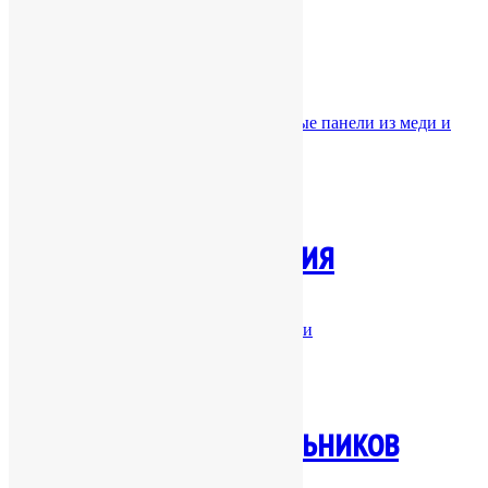
Металл в интерьере
Работа с металлом в интерьере: стеновые панели из меди и
других металлов
Декоративные изделия
Декоративные изделия из меди и латуни
Изготовление светильников