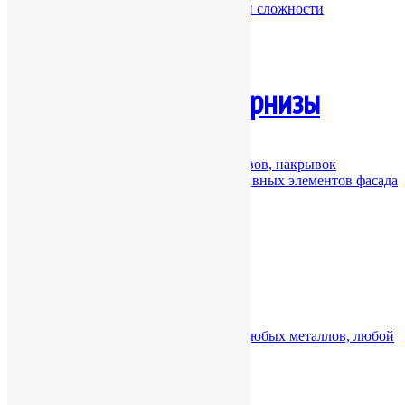
Устройство водосточных систем любой сложности
Отливы, парапеты, карнизы
Изготовление и монтаж оконных отливов, накрывок
парапетов, карнизов и других декоративных элементов фасада
Фасады из металлов
Отделка фасадов зданий панелями из любых металлов, любой
конфигурации и сложности