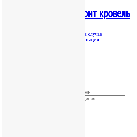
Обследование и ремонт кровель
Обследование существующих кровель в случае
возникновения проблем при их эксплуатации
+38 (044) 232 09 53 +38 (067) 446 97 03
© 2000-2020 Alroof Ltd
↓
Связаться с нами
Contact Form
Позвонить