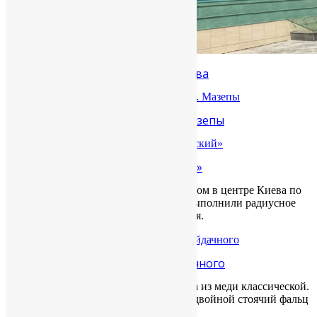
Поликлиника на ул. Кудряшова
Усадьба Ипсиланти на ул. Мазепы
Бизнес-центр «Олимпийский»
На данном объекте, расположенном в центре Киева по
ул.Большой Васильковской мы выполнили радиусное
фальцевое покрытие из алюминия.
Бизнес-центр на ул. Сагайдачного
Кровля бизнес-центра выполнена из меди классической.
Техника изготовления: шашка и двойной стоячий фальц
(прямой и радиусный)