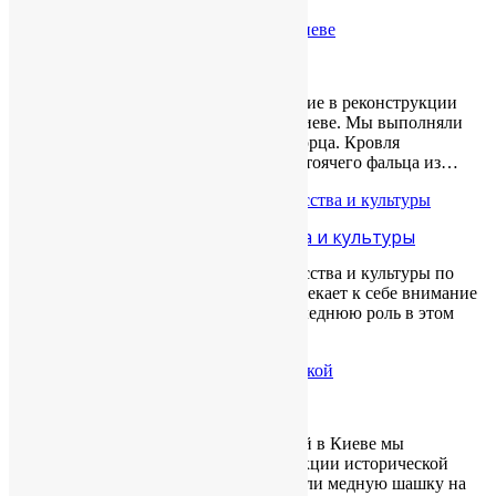
Мариинский дворец в Киеве
Наша компания принимала участие в реконструкции
кровли Мариинского дворца в.Киеве. Мы выполняли
работы на центральной части дворца. Кровля
выполнена в технике двойного стоячего фальца из…
Центр украинского искусства и культуры
Здание центра украинского искусства и культуры по
ул.Хоревой, что на Подоле привлекает к себе внимание
своей импозантностью, и не последнюю роль в этом
играет кровля…
Бизнес-Центр на Жилянской
В бизнес-центре на ул.Жилянской в Киеве мы
выполняли работы по реконструкции исторической
части здания, где мы смонтировали медную шашку на