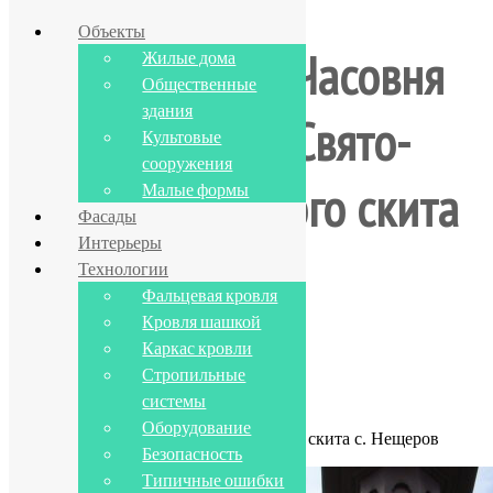
Объекты
Часовня
Жилые дома
Общественные
здания
Свято-
Фальцевые кровли любой сложности
Культовые
сооружения
Преображенского скита
Малые формы
Фасады
Интерьеры
с. Нещеров
Технологии
Фальцевая кровля
Кровля шашкой
Каркас кровли
ГЛАВНАЯ
Стропильные
Культовые сооружения
системы
Оборудование
Часовня Свято-Преображенского скита с. Нещеров
Безопасность
Типичные ошибки