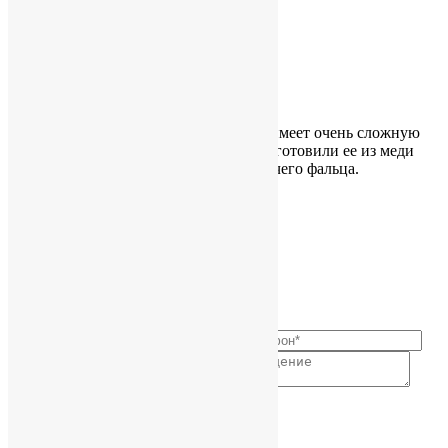
« Предыдущая запись
Следующая запись »
Культовые сооружения
Кровля часовни хотя и небольшая, но имеет очень сложную
форму с переменным радиусом. Мы изготовили ее из меди
классической в технике двойного стоячего фальца.
+38 (044) 232 09 53 +38 (067) 446 97 03
© 2000-2020 Alroof Ltd
↓
Связаться с нами
Contact Form
Позвонить