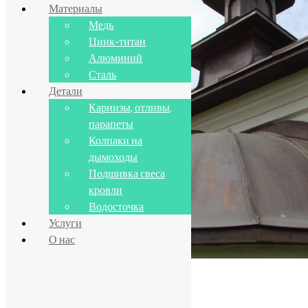
Материалы
Медь
Цинк-титан
Алюминий
Сталь
Детали
Карнизы, отливы,
парапеты
Колпаки на
дымоходы
Подшивка свеса
кровли
Водосточка
Услуги
О нас